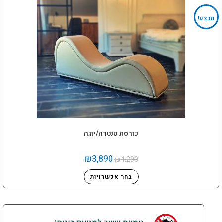
מבצע!
כורסת טנטרה/יוגה
₪
3,890
₪
4,290
בחר אפשרויות