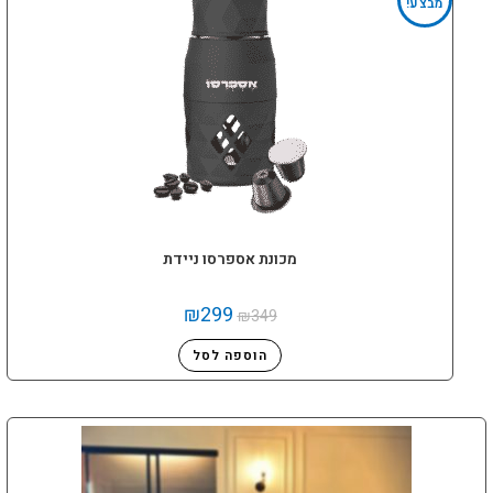
מבצע!
מכונת אספרסו ניידת
₪
299
₪
349
הוספה לסל