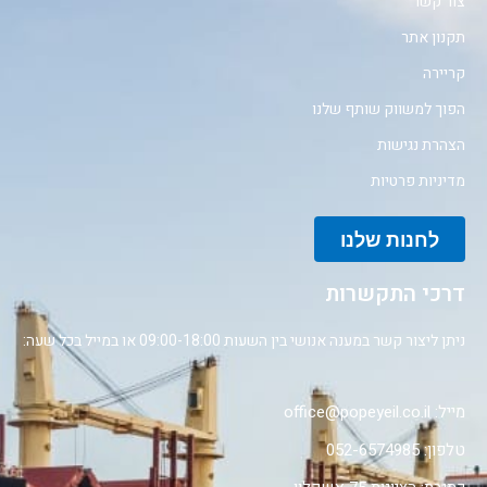
צור קשר
תקנון אתר
קריירה
הפוך למשווק שותף שלנו
הצהרת נגישות
מדיניות פרטיות
לחנות שלנו
דרכי התקשרות
ניתן ליצור קשר במענה אנושי בין השעות 09:00-18:00 או במייל בכל שעה:
מייל: office@popeyeil.co.il
טלפון: 052-6574985