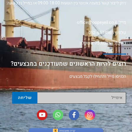
ניתן ליצור קשר במענה אנושי בין השעות 09:00-18:00 או במייל בכל שעה:
מייל: office@popeyeil.co.il
טלפון: 052-6574985
כתובת: הציונות 75 אשקלון
רוצים להיות הראשונים שמעודכנים במבצעים?
הכניסו מייל ותתחילו לקבל מבצעים
שליחה